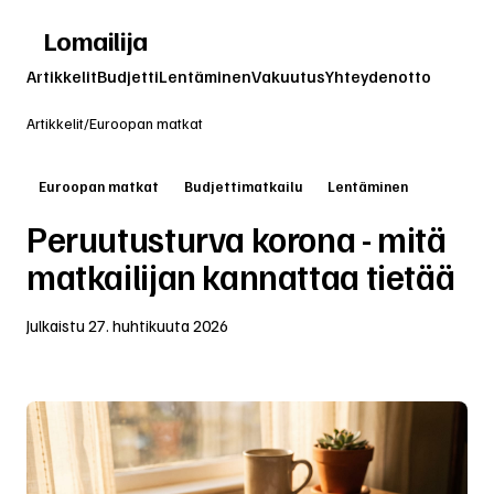
Lomailija
Artikkelit
Budjetti
Lentäminen
Vakuutus
Yhteydenotto
Artikkelit
/
Euroopan matkat
Euroopan matkat
Budjettimatkailu
Lentäminen
Peruutusturva korona - mitä
matkailijan kannattaa tietää
Julkaistu
27. huhtikuuta 2026