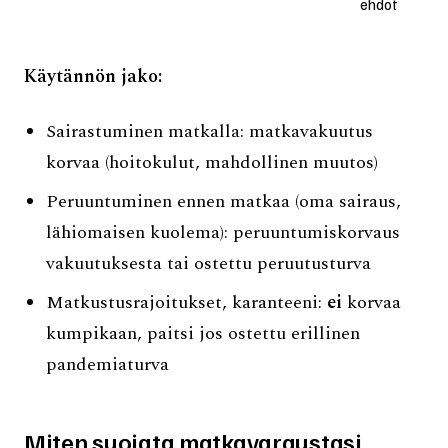
ehdot
Käytännön jako:
Sairastuminen matkalla: matkavakuutus
korvaa (hoitokulut, mahdollinen muutos)
Peruuntuminen ennen matkaa (oma sairaus,
lähiomaisen kuolema): peruuntumiskorvaus
vakuutuksesta tai ostettu peruutusturva
Matkustusrajoitukset, karanteeni:
ei
korvaa
kumpikaan, paitsi jos ostettu erillinen
pandemiaturva
Miten suojata matkavaraustasi