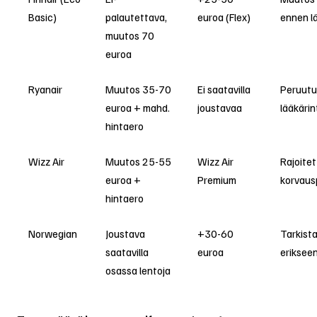
Basic)
palautettava,
euroa (Flex)
ennen l
muutos 70
euroa
Ryanair
Muutos 35-70
Ei saatavilla
Peruutu
euroa + mahd.
joustavaa
lääkärin
hintaero
Wizz Air
Muutos 25-55
Wizz Air
Rajoitet
euroa +
Premium
korvaus
hintaero
Norwegian
Joustava
+30-60
Tarkista
saatavilla
euroa
eriksee
osassa lentoja