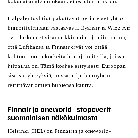
kokonaisuuden mukaan, ei osasten mukaan.
Halpalentoyhtiöt pakottavat perinteiset yhtiöt
hinnoittelemaan vastaavasti. Ryanair ja Wizz Air
ovat laskeneet sisämarkkinahintoja niin paljon,
että Lufthansa ja Finnair eivät voi pitää
kohtuuttoman korkeita hintoja reiteillä, joissa
kilpailua on. Tämä koskee erityisesti Euroopan
sisäisiä yhteyksiä, joissa halpalentoyhtiöt
reitittävät omien hubiensa kautta.
Finnair ja oneworld - stopoverit
suomalaisen näkökulmasta
Helsinki (HEL) on Finnairin ja oneworld-