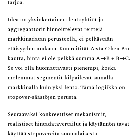
tarjoa.
Idea on yksinkertainen: lentoyhtiöt ja
aggregaattorit hinnoittelevat reittejä
markkinadatan perusteella, ei pelkästään
etäisyyden mukaan. Kun reitität A:sta C:hen B:n
kautta, hinta ei ole pelkkä summa A→B + B→C.
Se voi olla huomattavasti pienempi, koska
molemmat segmentit kilpailevat samalla
markkinalla kuin yksi lento. Tämä logiikka on
stopover-säästöjen perusta.
Seuraavaksi konkreettiset mekanismit,
realistiset hintadatavertailut ja käytännön tavat
käyttää stopovereita suomalaisesta