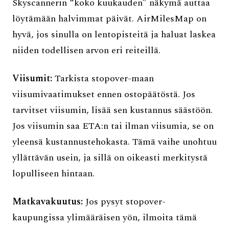
Skyscannerin “koko kuukauden” näkymä auttaa
löytämään halvimmat päivät. AirMilesMap on
hyvä, jos sinulla on lentopisteitä ja haluat laskea
niiden todellisen arvon eri reiteillä.
Viisumit:
Tarkista stopover-maan
viisumivaatimukset ennen ostopäätöstä. Jos
tarvitset viisumin, lisää sen kustannus säästöön.
Jos viisumin saa ETA:n tai ilman viisumia, se on
yleensä kustannustehokasta. Tämä vaihe unohtuu
yllättävän usein, ja sillä on oikeasti merkitystä
lopulliseen hintaan.
Matkavakuutus:
Jos pysyt stopover-
kaupungissa ylimääräisen yön, ilmoita tämä