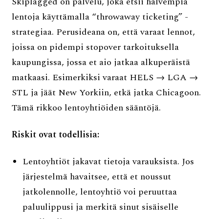
Skiplagged on palvelu, joka etsii halvempia
lentoja käyttämalla “throwaway ticketing” -
strategiaa. Perusideana on, että varaat lennot,
joissa on pidempi stopover tarkoituksella
kaupungissa, jossa et aio jatkaa alkuperäistä
matkaasi. Esimerkiksi varaat HELS → LGA →
STL ja jäät New Yorkiin, etkä jatka Chicagoon.
Tämä rikkoo lentoyhtiöiden sääntöjä.
Riskit ovat todellisia:
Lentoyhtiöt jakavat tietoja varauksista. Jos
järjestelmä havaitsee, että et noussut
jatkolennolle, lentoyhtiö voi peruuttaa
paluulippusi ja merkitä sinut sisäiselle