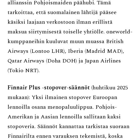
allianssin Pohjoismaiden päähubi. Tämä
tarkoittaa, että suomalainen lähtijä pääsee
käsiksi laajaan verkostoon ilman erillistä
maksua siirtymisestä toiselle yhtiölle. oneworld-
kumppaneihin kuuluvat muun muassa British
Airways (Lontoo LHR), Iberia (Madrid MAD),
Qatar Airways (Doha DOH) ja Japan Airlines
(Tokio NRT).
Finnair Plus -stopover-säännöt
(huhtikuu 2025
mukaan): Yksi ilmainen stopover Euroopan
lennoilla osana menopaluulippua. Pohjois-
Amerikan ja Aasian lennoilla sallitaan kaksi
stopoveria. Säännöt kannattaa tarkistaa suoraan
Finnairilta ennen varauksen tekemistä, koska