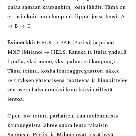
palaa samaan kaupunkiin, josta lähdit. Tämä on
eri asia kuin monikaupunkilippu, jossa lensit A
→ B → C.
Esimerkki:
HELS → PAR (Pariisi) ja palaat
MXP (Milano) → HELS. Ranska ja Italia yhdellä
lipulla, yksi meno, yksi paluu, eri kaupungit.
Tämä toimii, koska lentoaggregaattori näkee
reitityksen yhtenäisenä tuotteena ja hinnoittelee
sen usein halvemmaksi kuin kaksi erillistä
lentoa.
Open jaw toimii parhaiten, kun molemmista
kaupungeista lähtee suora lento takaisin
Suomeen. Pariisi ja Milano ovat tässä hyvä