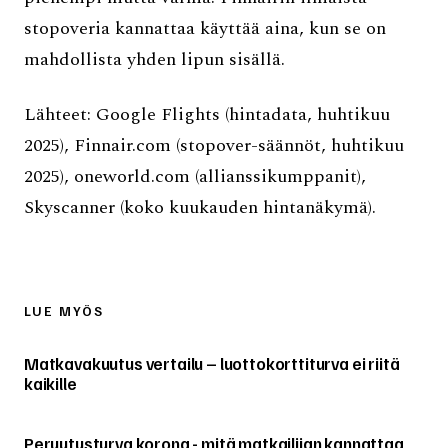
stopoveria kannattaa käyttää aina, kun se on
mahdollista yhden lipun sisällä.
Lähteet: Google Flights (hintadata, huhtikuu
2025), Finnair.com (stopover-säännöt, huhtikuu
2025), oneworld.com (allianssikumppanit),
Skyscanner (koko kuukauden hintanäkymä).
LUE MYÖS
Matkavakuutus vertailu – luottokorttiturva ei riitä
kaikille
Peruutusturva korona - mitä matkailijan kannattaa