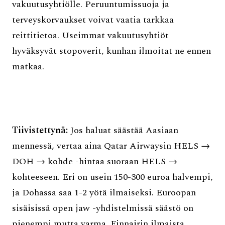
vakuutusyhtiölle. Peruuntumissuoja ja
terveyskorvaukset voivat vaatia tarkkaa
reittitietoa. Useimmat vakuutusyhtiöt
hyväksyvät stopoverit, kunhan ilmoitat ne ennen
matkaa.
Tiivistettynä:
Jos haluat säästää Aasiaan
mennessä, vertaa aina Qatar Airwaysin HELS →
DOH → kohde -hintaa suoraan HELS →
kohteeseen. Eri on usein 150-300 euroa halvempi,
ja Dohassa saa 1-2 yötä ilmaiseksi. Euroopan
sisäisissä open jaw -yhdistelmissä säästö on
pienempi mutta varma. Finnairin ilmaista