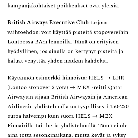
kampanjakohtaiset poikkeukset ovat yleisiä.
British Airways Executive Club
tarjoaa
vaihtoehdon: voit käyttää pisteitä stopovereihin
Lontoossa BA:n lennoilla. Tämä on erityisen
hyödyllinen, jos sinulla on kertynyt pisteitä ja
haluat venyttää yhden matkan kahdeksi.
Käytännön esimerkki hinnoista: HELS → LHR
(Lontoo stopover 2 yötä) → MEX -reitti Qatar
Airwaysin sijaan British Airwaysin ja American
Airlinesin yhdistelmällä on tyypillisesti 150-250
euroa halvempi kuin suora HELS → MEX
Finnairilla tai Iberia-yhdistelmällä. Tämä ei ole
aina totta sesonkinaikana, mutta kevät ja syksy