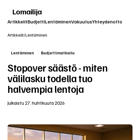
Lomailija
Artikkelit
Budjetti
Lentäminen
Vakuutus
Yhteydenotto
Artikkelit
/
Lentäminen
Lentäminen
Budjettimatkailu
Stopover säästö - miten
välilasku todella tuo
halvempia lentoja
Julkaistu
27. huhtikuuta 2026