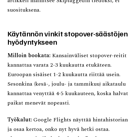
artikkeli mainitsee Skiplaggedin tiedoksi, ei
suosituksena.
Käytännön vinkit stopover-säästöjen
hyödyntykseen
Milloin bookata:
Kansainväliset stopover-reitit
kannattaa varata 2-3 kuukautta etukäteen.
Euroopan sisäiset 1-2 kuukautta riittää usein.
Sesonkina (kesä-, joulu- ja tammikuu) aikataulu
kannattaa venyttää 4-5 kuukauteen, koska halvat
paikat menevät nopeasti.
Työkalut:
Google Flights näyttää hintahistorian
ja osaa kertoa, onko nyt hyvä hetki ostaa.