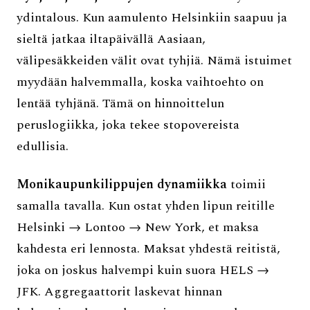
ydintalous. Kun aamulento Helsinkiin saapuu ja
sieltä jatkaa iltapäivällä Aasiaan,
välipesäkkeiden välit ovat tyhjiä. Nämä istuimet
myydään halvemmalla, koska vaihtoehto on
lentää tyhjänä. Tämä on hinnoittelun
peruslogiikka, joka tekee stopovereista
edullisia.
Monikaupunkilippujen dynamiikka
toimii
samalla tavalla. Kun ostat yhden lipun reitille
Helsinki → Lontoo → New York, et maksa
kahdesta eri lennosta. Maksat yhdestä reitistä,
joka on joskus halvempi kuin suora HELS →
JFK. Aggregaattorit laskevat hinnan