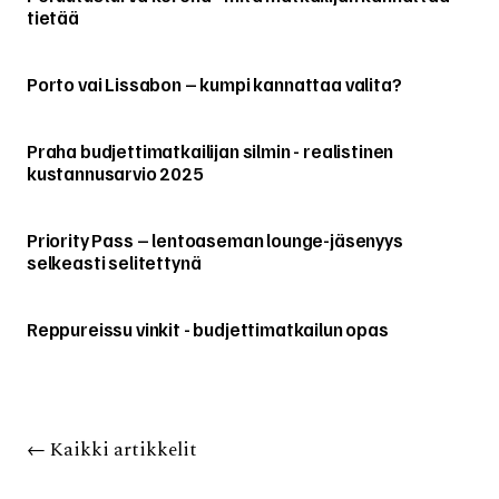
tietää
Porto vai Lissabon – kumpi kannattaa valita?
Praha budjettimatkailijan silmin - realistinen
kustannusarvio 2025
Priority Pass – lentoaseman lounge-jäsenyys
selkeasti selitettynä
Reppureissu vinkit - budjettimatkailun opas
←
Kaikki artikkelit