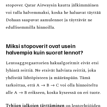
stopover. Qatar Airwaysin kautta jälkimmäinen
voi tulla halvemmaksi, koska he haluavat täyttää
Dohaan saapuvat aamulennot ja täyttävät ne
edullisemmilla hinnoilla.
Miksi stopoverit ovat usein
halvempia kuin suorat lennot?
Lentoaggregaattorien hakualgoritmit eivät etsi
lyhintä reittiä. Ne etsivät halvinta reittiä, joka
yhdistää lähtöpisteen ja määränpään. Tämä
tarkoittaa, että A → B → C voi olla hinnoiteltu
alle A → B erikseen, koska kyseessä on eri tuote.
Tyhjien jalkojen täyttäminen
on lentoyhtiöiden