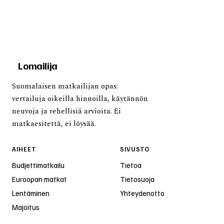
Lomailija
Suomalaisen matkailijan opas:
vertailuja oikeilla hinnoilla, käytännön
neuvoja ja rehellisiä arvioita. Ei
matkaesitettä, ei löysää.
AIHEET
SIVUSTO
Budjettimatkailu
Tietoa
Euroopan matkat
Tietosuoja
Lentäminen
Yhteydenotto
Majoitus