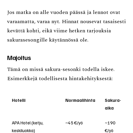
Jos matka on alle vuoden päässä ja lennot ovat
varaamatta, varaa nyt. Hinnat nousevat tasaisesti
kevättä kohti, eikä viime hetken tarjouksia
sakurasesongille käytännössä ole.
Majoitus
Tämä on missä sakura-sesonki todella iskee.
Esimerkkejä todellisesta hintakehityksestä:
Hotelli
Normaalihinta
Sakura-
aika
APA Hotel (ketju,
~45 €/yö
~190
keskiluokka)
€/yö