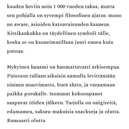
kauden hoviin noin 1 000 vuoden takaa, mutta
sen pohjalla on syvempi filosofinen ajatus: mono
no aware, asioiden katoavaisuuden kauneus.
Kirsikankukka on täydellinen symboli tälle,
koska se on kauneimmillaan juuri ennen kuin
putoaa.
Nykyinen hanami on huomattavasti arkisempaa.
Puistoon tullaan aikaisin aamulla levittämään
sininen muovimatto, burū shīto, ja varaamaan
paikka porukalle. Isommat kokoonpanot
saapuvat töiden jälkeen. Tarjolla on onigireitä,
edamamea, sakura-makuisia snackseja ja olutta.
Runsaasti olutta.