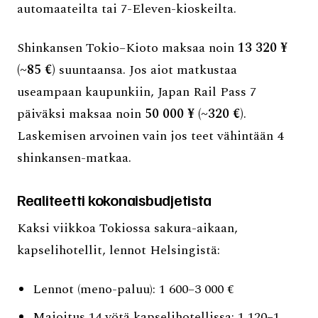
automaateilta tai 7-Eleven-kioskeilta.
Shinkansen Tokio–Kioto maksaa noin
13 320 ¥
(~85 €)
suuntaansa. Jos aiot matkustaa
useampaan kaupunkiin, Japan Rail Pass 7
päiväksi maksaa noin
50 000 ¥ (~320 €)
.
Laskemisen arvoinen vain jos teet vähintään 4
shinkansen-matkaa.
Realiteetti kokonaisbudjetista
Kaksi viikkoa Tokiossa sakura-aikaan,
kapselihotellit, lennot Helsingistä:
Lennot (meno-paluu): 1 600–3 000 €
Majoitus 14 yötä kapselihotellissa: 1 120–1