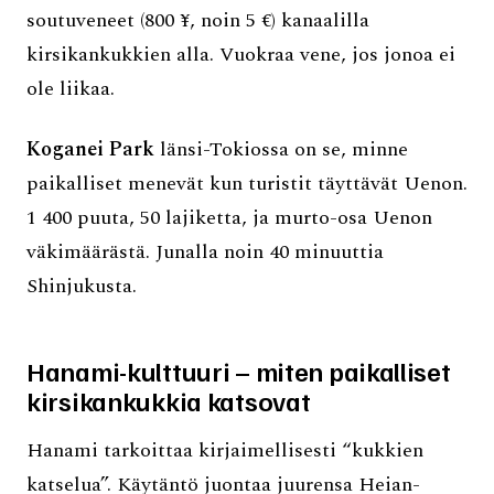
soutuveneet (800 ¥, noin 5 €) kanaalilla
kirsikankukkien alla. Vuokraa vene, jos jonoa ei
ole liikaa.
Koganei Park
länsi-Tokiossa on se, minne
paikalliset menevät kun turistit täyttävät Uenon.
1 400 puuta, 50 lajiketta, ja murto-osa Uenon
väkimäärästä. Junalla noin 40 minuuttia
Shinjukusta.
Hanami-kulttuuri – miten paikalliset
kirsikankukkia katsovat
Hanami tarkoittaa kirjaimellisesti “kukkien
katselua”. Käytäntö juontaa juurensa Heian-