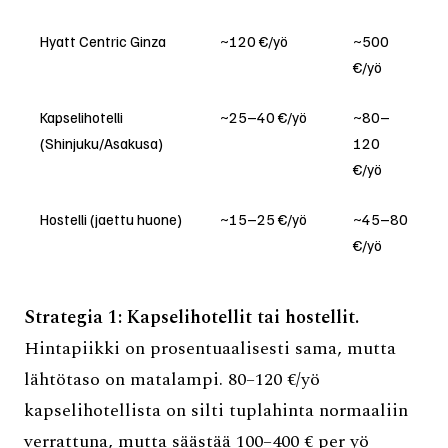
Hyatt Centric Ginza
~120 €/yö
~500
€/yö
Kapselihotelli
~25–40 €/yö
~80–
(Shinjuku/Asakusa)
120
€/yö
Hostelli (jaettu huone)
~15–25 €/yö
~45–80
€/yö
Strategia 1: Kapselihotellit tai hostellit.
Hintapiikki on prosentuaalisesti sama, mutta
lähtötaso on matalampi. 80–120 €/yö
kapselihotellista on silti tuplahinta normaaliin
verrattuna, mutta säästää 100–400 € per yö