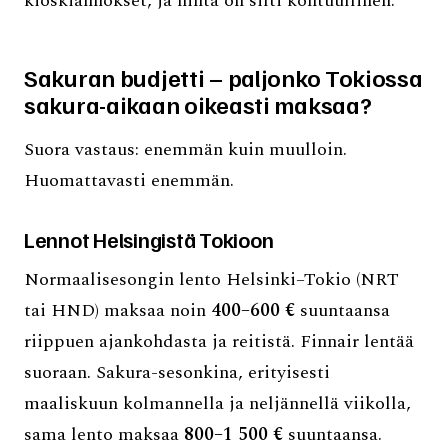
kioskiannokset, ja hinta on silti kohtuullinen.
Sakuran budjetti – paljonko Tokiossa
sakura-aikaan oikeasti maksaa?
Suora vastaus: enemmän kuin muulloin.
Huomattavasti enemmän.
Lennot Helsingistä Tokioon
Normaalisesongin lento Helsinki–Tokio (NRT
tai HND) maksaa noin
400–600 €
suuntaansa
riippuen ajankohdasta ja reitistä. Finnair lentää
suoraan. Sakura-sesonkina, erityisesti
maaliskuun kolmannella ja neljännellä viikolla,
sama lento maksaa
800–1 500 €
suuntaansa.