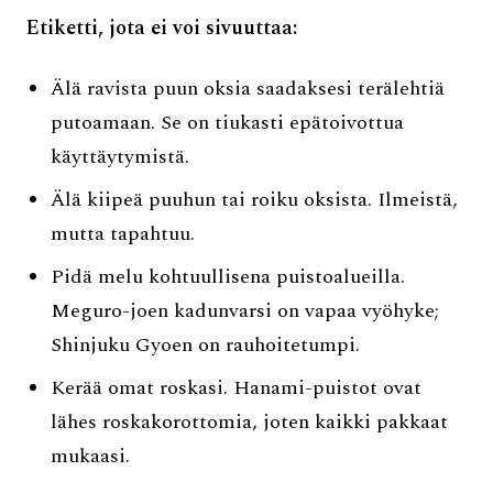
Etiketti, jota ei voi sivuuttaa:
Älä ravista puun oksia saadaksesi terälehtiä
putoamaan. Se on tiukasti epätoivottua
käyttäytymistä.
Älä kiipeä puuhun tai roiku oksista. Ilmeistä,
mutta tapahtuu.
Pidä melu kohtuullisena puistoalueilla.
Meguro-joen kadunvarsi on vapaa vyöhyke;
Shinjuku Gyoen on rauhoitetumpi.
Kerää omat roskasi. Hanami-puistot ovat
lähes roskakorottomia, joten kaikki pakkaat
mukaasi.