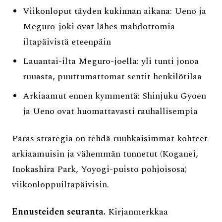
Viikonloput täyden kukinnan aikana: Ueno ja
Meguro-joki ovat lähes mahdottomia
iltapäivistä eteenpäin
Lauantai-ilta Meguro-joella: yli tunti jonoa
ruuasta, puuttumattomat sentit henkilötilaa
Arkiaamut ennen kymmentä: Shinjuku Gyoen
ja Ueno ovat huomattavasti rauhallisempia
Paras strategia on tehdä ruuhkaisimmat kohteet
arkiaamuisin ja vähemmän tunnetut (Koganei,
Inokashira Park, Yoyogi-puisto pohjoisosa)
viikonloppuiltapäivisin.
Ennusteiden seuranta.
Kirjanmerkkaa