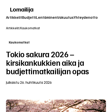
Lomailija
Artikkelit
Budjetti
Lentäminen
Vakuutus
Yhteydenotto
Artikkelit
/
Kaukomatkat
Kaukomatkat
Tokio sakura 2026 –
kirsikankukkien aika ja
budjettimatkailijan opas
Julkaistu
26. huhtikuuta 2026