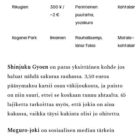
Rikugien
300 ¥ /
Perinteinen
Kohtalai
~2 €
puutarha,
yozakura
Koganei Park
Ilmainen
Rauhallisempi,
Matala–
länsi-Tokio
kohtalai
Shinjuku Gyoen
on paras yksittäinen kohde jos
haluat nähdä sakuraa rauhassa. 3,50 euroa
pääsymaksu karsii osan väkijoukosta, ja puisto
on niin suuri, ettei se koskaan tunnu ahtaalta. 65
lajiketta tarkoittaa myös, että jokin on aina
kukassa, vaikka täysi kukinta olisi jo ohitettu.
Meguro-joki
on sosiaalisen median tärkein