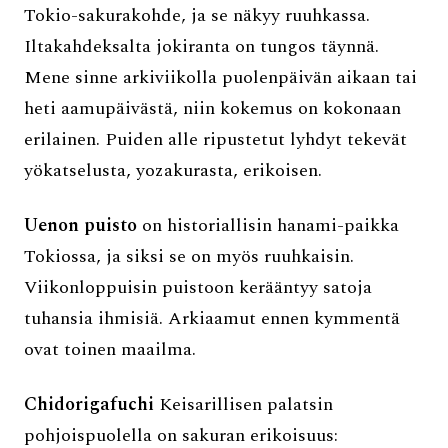
Tokio-sakurakohde, ja se näkyy ruuhkassa.
Iltakahdeksalta jokiranta on tungos täynnä.
Mene sinne arkiviikolla puolenpäivän aikaan tai
heti aamupäivästä, niin kokemus on kokonaan
erilainen. Puiden alle ripustetut lyhdyt tekevät
yökatselusta, yozakurasta, erikoisen.
Uenon puisto
on historiallisin hanami-paikka
Tokiossa, ja siksi se on myös ruuhkaisin.
Viikonloppuisin puistoon kerääntyy satoja
tuhansia ihmisiä. Arkiaamut ennen kymmentä
ovat toinen maailma.
Chidorigafuchi
Keisarillisen palatsin
pohjoispuolella on sakuran erikoisuus: