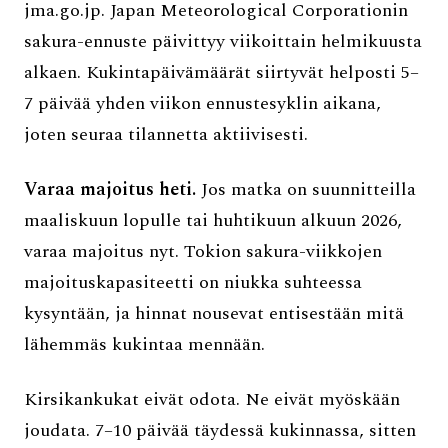
jma.go.jp. Japan Meteorological Corporationin
sakura-ennuste päivittyy viikoittain helmikuusta
alkaen. Kukintapäivämäärät siirtyvät helposti 5–
7 päivää yhden viikon ennustesyklin aikana,
joten seuraa tilannetta aktiivisesti.
Varaa majoitus heti.
Jos matka on suunnitteilla
maaliskuun lopulle tai huhtikuun alkuun 2026,
varaa majoitus nyt. Tokion sakura-viikkojen
majoituskapasiteetti on niukka suhteessa
kysyntään, ja hinnat nousevat entisestään mitä
lähemmäs kukintaa mennään.
Kirsikankukat eivät odota. Ne eivät myöskään
joudata. 7–10 päivää täydessä kukinnassa, sitten