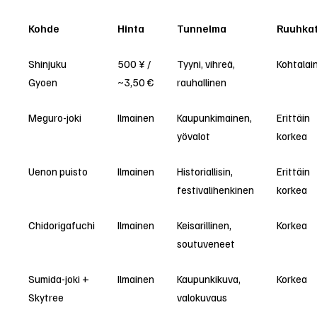
Kohde
Hinta
Tunnelma
Ruuhka
Shinjuku
500 ¥ /
Tyyni, vihreä,
Kohtalai
Gyoen
~3,50 €
rauhallinen
Meguro-joki
Ilmainen
Kaupunkimainen,
Erittäin
yövalot
korkea
Uenon puisto
Ilmainen
Historiallisin,
Erittäin
festivalihenkinen
korkea
Chidorigafuchi
Ilmainen
Keisarillinen,
Korkea
soutuveneet
Sumida-joki +
Ilmainen
Kaupunkikuva,
Korkea
Skytree
valokuvaus