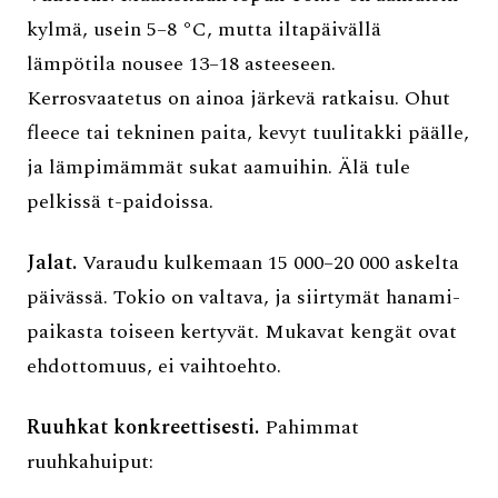
kylmä, usein 5–8 °C, mutta iltapäivällä
lämpötila nousee 13–18 asteeseen.
Kerrosvaatetus on ainoa järkevä ratkaisu. Ohut
fleece tai tekninen paita, kevyt tuulitakki päälle,
ja lämpimämmät sukat aamuihin. Älä tule
pelkissä t-paidoissa.
Jalat.
Varaudu kulkemaan 15 000–20 000 askelta
päivässä. Tokio on valtava, ja siirtymät hanami-
paikasta toiseen kertyvät. Mukavat kengät ovat
ehdottomuus, ei vaihtoehto.
Ruuhkat konkreettisesti.
Pahimmat
ruuhkahuiput: