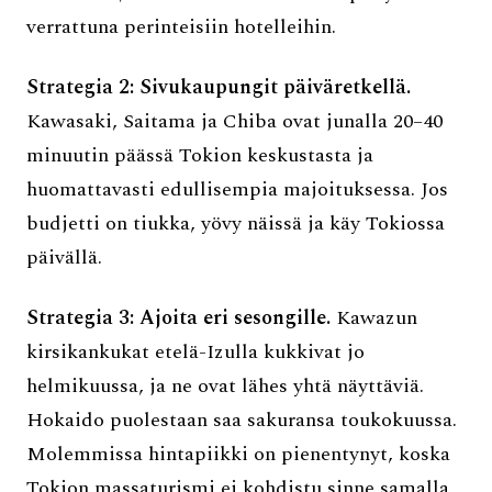
verrattuna perinteisiin hotelleihin.
Strategia 2: Sivukaupungit päiväretkellä.
Kawasaki, Saitama ja Chiba ovat junalla 20–40
minuutin päässä Tokion keskustasta ja
huomattavasti edullisempia majoituksessa. Jos
budjetti on tiukka, yövy näissä ja käy Tokiossa
päivällä.
Strategia 3: Ajoita eri sesongille.
Kawazun
kirsikankukat etelä-Izulla kukkivat jo
helmikuussa, ja ne ovat lähes yhtä näyttäviä.
Hokaido puolestaan saa sakuransa toukokuussa.
Molemmissa hintapiikki on pienentynyt, koska
Tokion massaturismi ei kohdistu sinne samalla