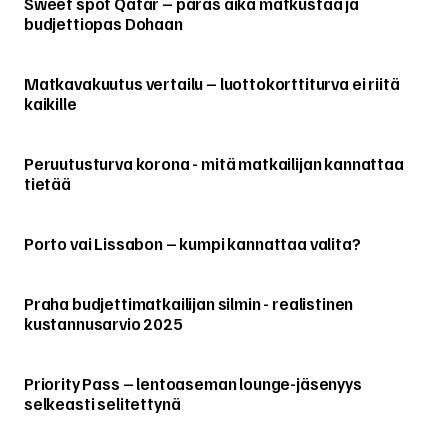
Sweet spot Qatar – paras aika matkustaa ja
budjettiopas Dohaan
Matkavakuutus vertailu – luottokorttiturva ei riitä
kaikille
Peruutusturva korona - mitä matkailijan kannattaa
tietää
Porto vai Lissabon – kumpi kannattaa valita?
Praha budjettimatkailijan silmin - realistinen
kustannusarvio 2025
Priority Pass – lentoaseman lounge-jäsenyys
selkeasti selitettynä