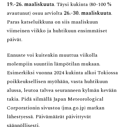
19.–26. maaliskuuta
. Täysi kukinta (80–100 %
avautunut) osuu arviolta
26.–30. maaliskuuta
.
Paras katseluikkuna on siis maaliskuun
viimeinen viikko ja huhtikuun ensimmäiset
päivät.
Ennuste voi kuitenkin muuttua viikolla
molempiin suuntiin lämpötilan mukaan.
Esimerkiksi vuonna 2024 kukinta alkoi Tokiossa
poikkeuksellisen myöhään, vasta huhtikuun
alussa, leutoa talvea seuranneen kylmän kevään
takia. Pidä silmällä Japan Meteorological
Corporationin sivustoa (jma.go.jp) matkan
lähestyessä. Päivämäärät päivittyvät
säännöllisesti.