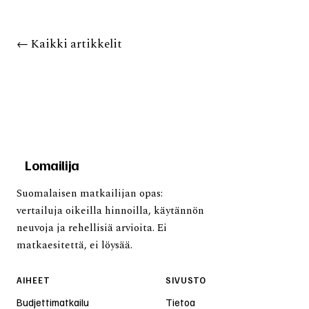
←
Kaikki artikkelit
Lomailija
Suomalaisen matkailijan opas:
vertailuja oikeilla hinnoilla, käytännön
neuvoja ja rehellisiä arvioita. Ei
matkaesitettä, ei löysää.
AIHEET
SIVUSTO
Budjettimatkailu
Tietoa