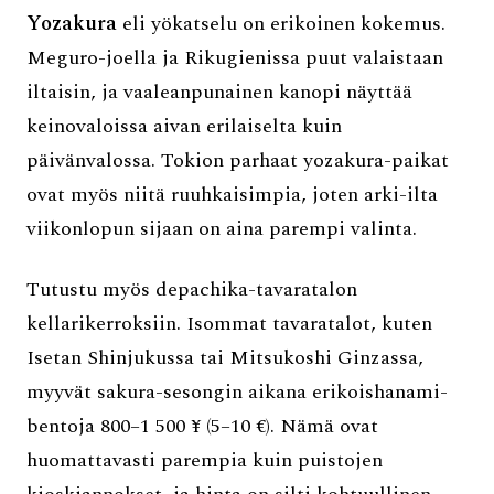
Yozakura
eli yökatselu on erikoinen kokemus.
Meguro-joella ja Rikugienissa puut valaistaan
iltaisin, ja vaaleanpunainen kanopi näyttää
keinovaloissa aivan erilaiselta kuin
päivänvalossa. Tokion parhaat yozakura-paikat
ovat myös niitä ruuhkaisimpia, joten arki-ilta
viikonlopun sijaan on aina parempi valinta.
Tutustu myös depachika-tavaratalon
kellarikerroksiin. Isommat tavaratalot, kuten
Isetan Shinjukussa tai Mitsukoshi Ginzassa,
myyvät sakura-sesongin aikana erikoishanami-
bentoja 800–1 500 ¥ (5–10 €). Nämä ovat
huomattavasti parempia kuin puistojen